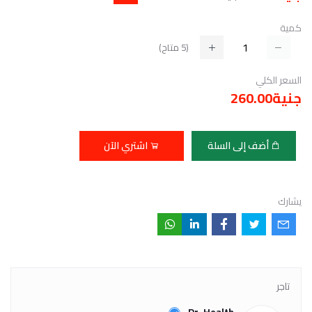
كمية
(
5
متاح)
السعر الكلي
جنية260.00
أضف إلى السلة
اشتري الآن
يشارك
تاجر