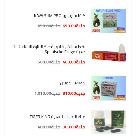
كافا سليم برو KAVA SLIM PRO
جنية650.00
جنية850.00
نقط سبانش فلاي قطرة الاثارة للنساء 2+1
هدية Spanische Fliege
جنية460.00
جنية560.00
KMIPIN كمبين
جنية810.00
جنية1,010.00
ملك النمر 1+1 هدية TIGER KING
جنية300.00
جنية400.00