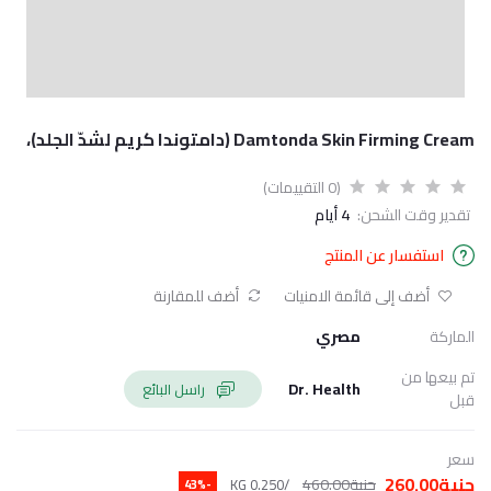
Damtonda Skin Firming Cream (دامتوندا كريم لشدّ الجلد)،
(0 التقييمات)
تقدير وقت الشحن:
4 أيام
استفسار عن المنتج
أضف إلى قائمة الامنيات
أضف للمقارنة
الماركة
مصري
تم بيعها من
Dr. Health
راسل البائع
قبل
سعر
جنية260.00
جنية460.00
/0.250 KG
-43%