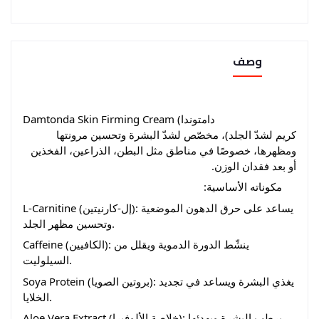
وصف
Damtonda Skin Firming Cream (دامتوندا
كريم لشدّ الجلد)، مخصّص لشدّ البشرة وتحسين مرونتها
ومظهرها، خصوصًا في مناطق مثل البطن، الذراعين، الفخذين
أو بعد فقدان الوزن.
مكوناته الأساسية:
L-Carnitine (إل-كارنيتين): يساعد على حرق الدهون الموضعية
وتحسين مظهر الجلد.
Caffeine (الكافيين): ينشّط الدورة الدموية ويقلل من
السيلوليت.
Soya Protein (بروتين الصويا): يغذي البشرة ويساعد في تجديد
الخلايا.
Aloe Vera Extract (خلاصة الألوفيرا): يرطب البشرة ويهدئها.