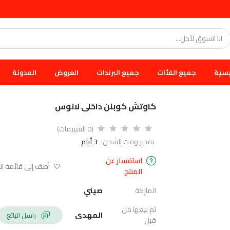
يسية
جميع الفئات
جميع البرندات
العروض
المدونة
كاوتش كوبلن داخلى لانوس
(0 التقييمات)
تقدير وقت الشحن:
3 أيام
استفسار عن
أضف إلى قائمة الا
المنتج
الماركة
صيني
تم بيعها من
المهدى
راسل البائع
قبل