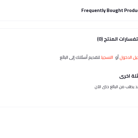
Frequently Bought Produ
فسارات المنتج (0)
ل الدخول
أو
التسجيل
لتقديم أسئلتك إلى البائع
لة اخرى
حد يطلب من البائع حتى الآن