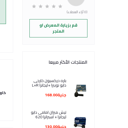
(0 آراء العملاء)
قم بزيارة المعرض او
المتجر
المنتجات الأكثر مبيعا
باره دركسيون خارجى
دايو نوبيرا +ليجانزا L+R
كاو
جنية168.00
تيش ميزان امامى دايو
ليجانزا + اسبرانزا 620
جنية130.00