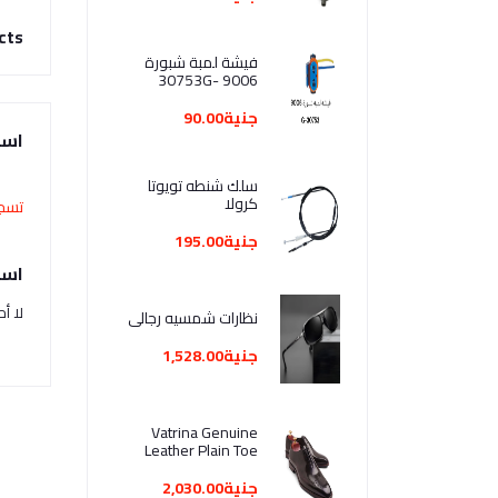
cts
فيشة لمبة شبورة
9006 -30753G
جنية90.00
است
سلك شنطه تويوتا
كرولا
تسجي
جنية195.00
اسئ
لا أ
نظارات شمسيه رجالي
جنية1,528.00
Vatrina Genuine
Leather Plain Toe
Oxford - Dark Hazel
جنية2,030.00