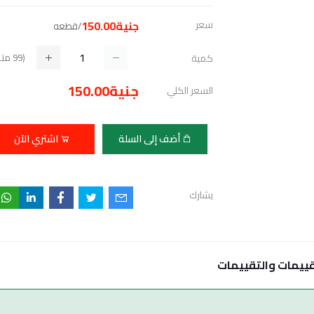
سعر
جنية150.00
/قطعه
(
99
متا
كمية
جنية150.00
السعر الكلي
أضف إلى السلة
اشتري الآن
يشارك
قييمات والتقييمات