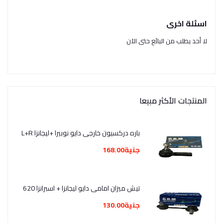
اسئلة اخرى
لا أحد يطلب من البائع حتى الآن
المنتجات الأكثر مبيعا
باره دركسيون خارجى دايو نوبيرا +ليجانزا L+R
جنية168.00
تيش ميزان امامى دايو ليجانزا + اسبرانزا 620
جنية130.00