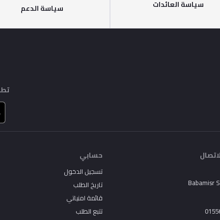
سياسة العائدات
سياسة الدعم
تطب
اتصال
حسابي
تسجيل الدخول
Babamisr 
تاريخ الطلب
قائمة امنياتي
0155
تتبع الطلب