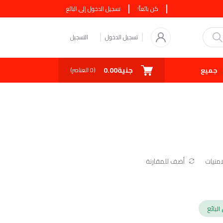
كن بائعاً!
تسجيل الدخول إلى البائع
تسجيل الدخول
التسجيل
جنية0.00
جميع البائعين
كوبونات
صفقة اليوم
(
0
العناصر)
منيات
أضف للمقارنة