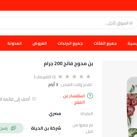
يسية
جميع الفئات
جميع البرندات
العروض
المدونة
بن محوج فاتح 200 جرام
(0 التقييمات)
تقدير وقت الشحن:
3 أيام
استفسار عن
أضف إلى قائمة الا
المنتج
الماركة
مصري
تم بيعها من
شركة بن الحياة
راسل البائع
قبل