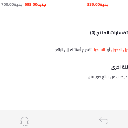
جنية335.00
جنية693.00
جنية700.00
فسارات المنتج (0)
ل الدخول
أو
التسجيل
لتقديم أسئلتك إلى البائع
لة اخرى
حد يطلب من البائع حتى الآن