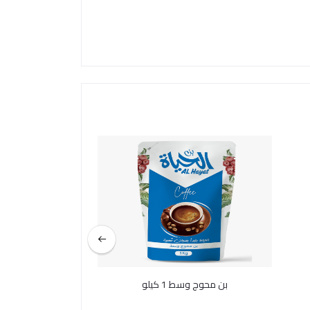
بن محوج وسط 1 كيلو
بن محوج غامق 1 