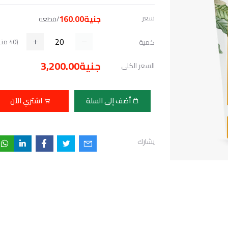
سعر
جنية160.00
/قطعه
(
40
متا
كمية
جنية3,200.00
السعر الكلي
أضف إلى السلة
اشتري الآن
يشارك