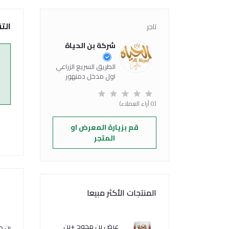
الت
تاجر
شركة بن الحياة
الطريق السريع الزراعي
اول مدخل دمنهور
(0 آراء العملاء)
قم بزيارة المعرض او
المتجر
المنتجات الأكثر مبيعا
عرض بن محوج +بن
بن محو