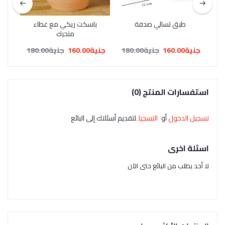
طبق تسالي صدفة
باسكت ريكي مع غطاء
ب
متحرك
جنية160.00
جنية180.00
جنية160.00
جنية180.00
جنية8.00
استفسارات المنتج (0)
تسجيل الدخول
أو
التسجيل
لتقديم أسئلتك إلى البائع
اسئلة اخرى
لا أحد يطلب من البائع حتى الآن