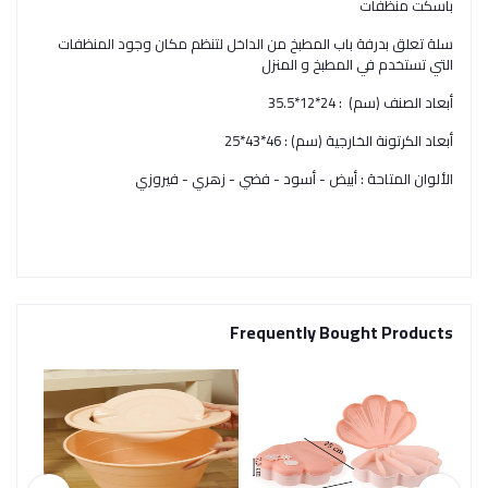
باسكت منظفات
سلة تعلق بدرفة باب المطبخ من الداخل لتنظم مكان وجود المنظفات
التي تستخدم في المطبخ و المنزل
أبعاد الصنف (سم) : 24*12*35.5
أبعاد الكرتونة الخارجية (سم) : 46*43*25
الألوان المتاحة : أبيض - أسود - فضي - زهري - فيروزي
Frequently Bought Products