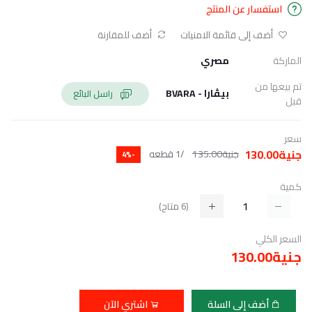
استفسار عن المنتج
أضف إلى قائمة الامنيات
أضف للمقارنة
الماركة
مصري
تم بيعها من
بيڤارا - BVARA
راسل البائع
قبل
سعر
جنية130.00
جنية135.00
/1 قطعه
-4%
كمية
(
6
متاح)
السعر الكلي
جنية130.00
أضف إلى السلة
اشتري الآن