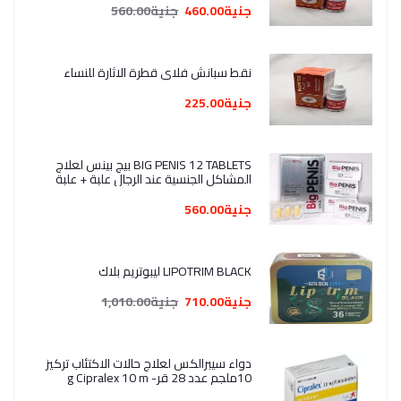
جنية460.00
جنية560.00
نقط سبانش فلاي قطرة الاثارة للنساء
جنية225.00
BIG PENIS 12 TABLETS بيج بينس لعلاج
المشاكل الجنسية عند الرجال علبة + علبة
هدية
جنية560.00
LIPOTRIM BLACK ليبوتريم بلاك
جنية710.00
جنية1,010.00
دواء سيبرالكس لعلاج حالات الاكتئاب تركيز
10ملجم عدد 28 قر- g Cipralex 10 m