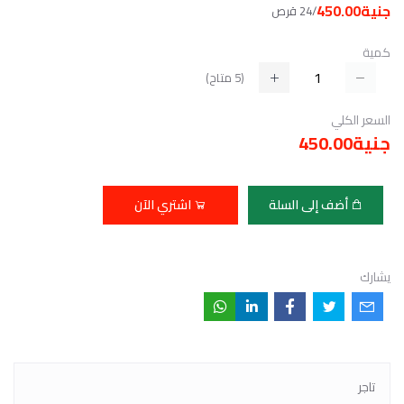
جنية450.00
/24 قرص
كمية
(
5
متاح)
السعر الكلي
جنية450.00
أضف إلى السلة
اشتري الآن
يشارك
تاجر