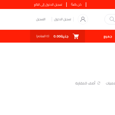
كن بائعاً!
تسجيل الدخول إلى البائع
تسجيل الدخول
التسجيل
جنية0.00
جميع البائعين
كوبونات
صفقة اليوم
(
0
العناصر)
منيات
أضف للمقارنة