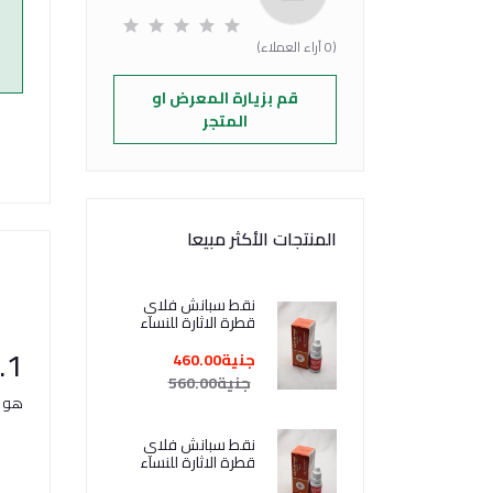
(0 آراء العملاء)
قم بزيارة المعرض او
المتجر
المنتجات الأكثر مبيعا
نقط سبانش فلاي
قطرة الاثارة للنساء
2+1 هدية Spanische
1. ما هو بانادول إكسترا؟
Fliege
جنية460.00
جنية560.00
هو م
نقط سبانش فلاي
قطرة الاثارة للنساء