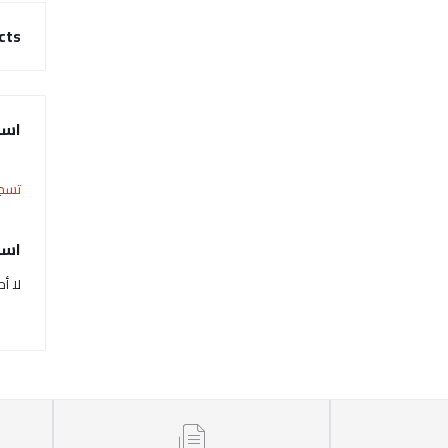
cts
است
تسجي
اسئ
لا أ