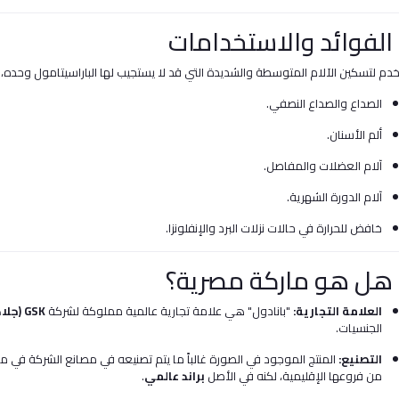
دم لتسكين الآلام المتوسطة والشديدة التي قد لا يستجيب لها الباراسيتامول وحده، 
الصداع والصداع النصفي.
ألم الأسنان.
آلام العضلات والمفاصل.
آلام الدورة الشهرية.
خافض للحرارة في حالات نزلات البرد والإنفلونزا.
العلامة التجارية:
"بانادول" هي علامة تجارية عالمية مملوكة لشركة
GSK (جلاكسو سميث كلاين)
الجنسيات.
التصنيع:
المنتج الموجود في الصورة غالباً ما يتم تصنيعه في مصانع الشركة في 
من فروعها الإقليمية، لكنه في الأصل
براند عالمي
.