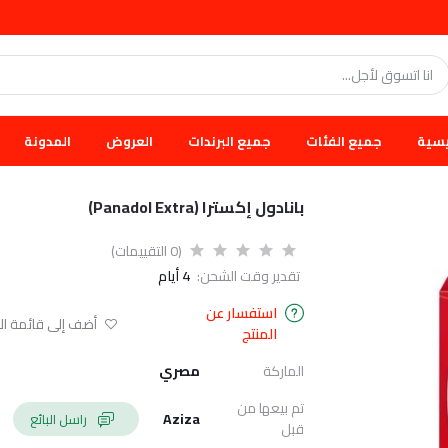
يسية
جميع الفئات
جميع البرندات
العروض
المدونة
بانادول إكسترا (Panadol Extra)
(0 التقييمات)
تقدير وقت الشحن:
4 أيام
استفسار عن
أضف إلى قائمة الا
المنتج
الماركة
مصري
تم بيعها من
Aziza
راسل البائع
قبل