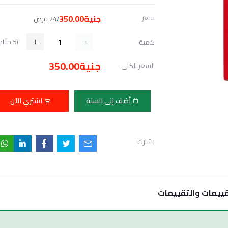
سعر
جنية350.00
/24 قرص
(
5
متاح
كمية
جنية350.00
السعر الكلي
أضف إلى السلة
اشتري الآن
يشارك
قييمات والتقييمات