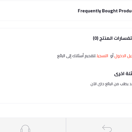
Frequently Bought Produ
فسارات المنتج (0)
ل الدخول
أو
التسجيل
لتقديم أسئلتك إلى البائع
لة اخرى
حد يطلب من البائع حتى الآن