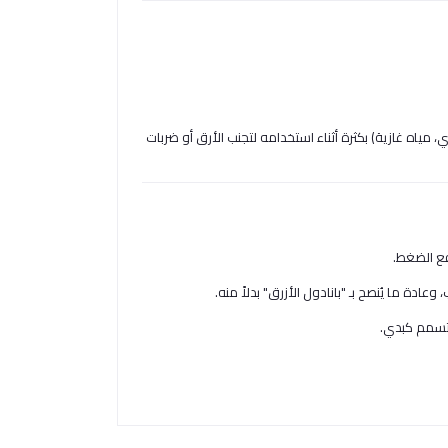
مياه غازية) بكثرة أثناء استخدامه لتجنب الأرق أو ضربات
فع الضغط.
ادة ما يُنصح بـ "بانادول الأزرق" بدلاً منه.
 تسمم كبدي.