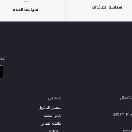
سياسة العائدات
سياسة الدعم
تطب
اتصال
حسابي
تسجيل الدخول
Babamisr 
تاريخ الطلب
قائمة امنياتي
0155
تتبع الطلب