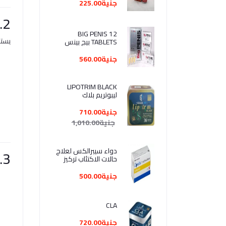
جنية225.00
2. الفوائد والاستخدامات
BIG PENIS 12
يستخ
TABLETS بيج بينس
لعلاج المشاكل
الجنسية عند الرجال علبة
جنية560.00
+ علبة هدية
LIPOTRIM BLACK
ليبوتريم بلاك
جنية710.00
جنية1,010.00
دواء سيبرالكس لعلاج
3. هل هو ماركة مصرية؟
حالات الاكتئاب تركيز
10ملجم عدد 28 قر- g
Cipralex 10 m
جنية500.00
CLA
جنية720.00