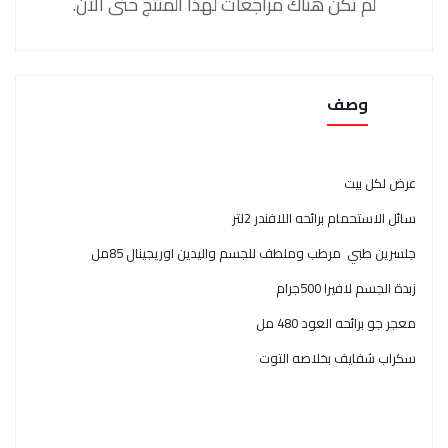
لم تكن هناك مراجعات لهذا المنتج حتى الآن.
وصف
عرض لكل بيت
سائل الاستحمام برائحه اللافندر 2لتر
جلسرين طبي مرطب وملطف للجسم واليدين اوريجينال 85مل
زبدة الجسم لافيرا 500جرام
معجر جو برائحه العود 480 مل
سكراب شفايف بخلاصه التوت