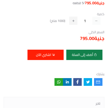
جنية795.00
/5 قطعه
كمية
(
1000
متاح)
السعر الكلي
جنية795.00
أضف إلى السلة
اشتري الآن
يشارك
تاجر