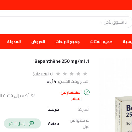
يسية
جميع الفئات
جميع البرندات
العروض
المدونة
1. Bepanthène 250 mg/ml
(0 التقييمات)
تقدير وقت الشحن:
4 أيام
استفسار عن
أضف إلى قائمة الا
المنتج
الماركة
فرنسا
تم بيعها من
Aziza
راسل البائع
قبل