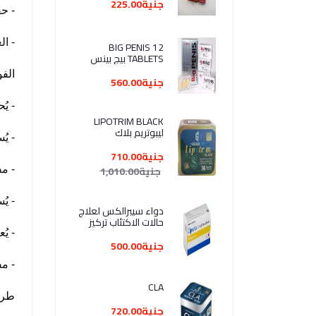
جنية225.00
- حقن ع
- العب
BIG PENIS 12
TABLETS بيج بينس
لعلاج المشاكل
الفو
الجنسية عند الرجال علبة
جنية560.00
+ علبة هدية
- يُ
LIPOTRIM BLACK
ليبوتريم بلاك
- يُ
جنية710.00
جنية1,010.00
- م
- يُ
دواء سيبرالكس لعلاج
حالات الاكتئاب تركيز
10ملجم عدد 28 قر- g
- يُ
Cipralex 10 m
جنية500.00
- م
CLA
طري
جنية720.00