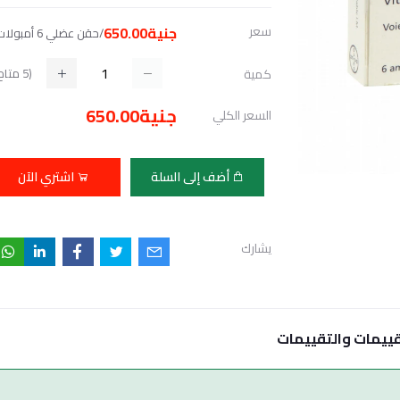
سعر
جنية650.00
/حقن عضلي 6 أمبولات ×
(
5
متاح
كمية
جنية650.00
السعر الكلي
أضف إلى السلة
اشتري الآن
يشارك
قييمات والتقييمات