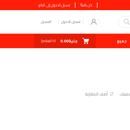
كن بائعاً!
تسجيل الدخول إلى البائع
تسجيل الدخول
التسجيل
جنية0.00
جميع البائعين
كوبونات
صفقة اليوم
(
0
العناصر)
منيات
أضف للمقارنة