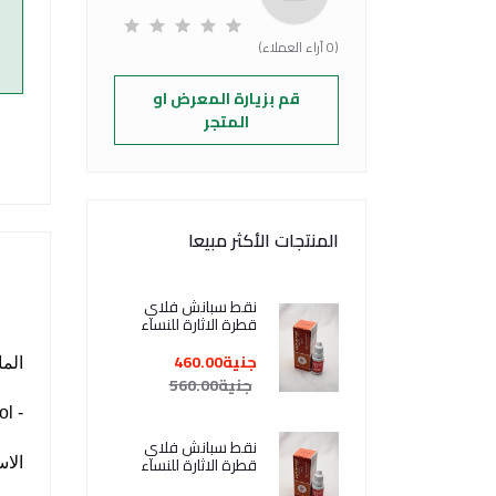
(0 آراء العملاء)
قم بزيارة المعرض او
المتجر
المنتجات الأكثر مبيعا
نقط سبانش فلاي
قطرة الاثارة للنساء
2+1 هدية Spanische
Fliege
جنية460.00
الما
جنية560.00
- Dexpanthenol (فيتامين B5) بتركيز 250 مجم/مل.
نقط سبانش فلاي
قطرة الاثارة للنساء
الاس