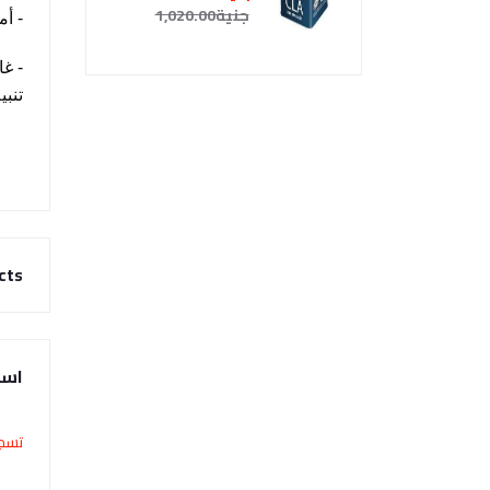
جنية1,020.00
- أ
- غالبًا يُس
تنبي
cts
است
تسجي