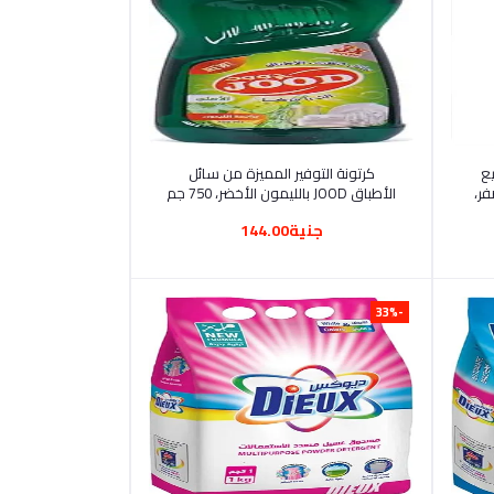
أضف إلى السلة
ع
كرتونة التوفير المميزة من سائل
فر،
الأطباق JOOD بالليمون الأخضر، 750 جم
جنية144.00
-33%