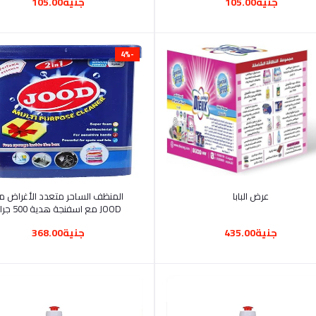
جنية105.00
جنية105.00
-4%
أضف إلى السلة
أضف إلى السلة
عرض البابا
المنظف الساحر متعدد الأغراض م
JOOD مع اسفنجة هدية 500 جرام
جنية435.00
جنية368.00