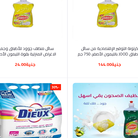
أضف إلى السلة
أضف إلى السلة
رتونة التوفير الإقتصادية من سائل
سائل منظف چوود للأطباق وجمي
JO بالليمون الأصفر، 750 جم
الاغراض المنزلية بقوة الليمون الأص
750 جم
جنية144.00
جنية24.00
-30%