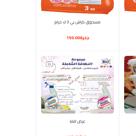
أضف إلى السلة
مسحوق كراش بي 3 ك جرام
جنية150.00
أضف إلى السلة
عرض البابا