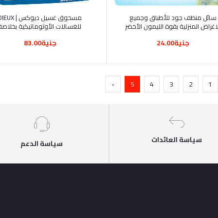
أضف إلى السلة
أضف إلى السلة
سائل منظف جود للأطباق وجميع
مسحوق غسيل ديوكس | UX
اغراض المنزلية بقوة الليمون الأخضر
للغسالات الأوتوماتيكية بخلاصة
العطور 1000 جرام
جنية24.00
جنية83.00
›
5
4
3
2
1
سياسة العائدات
سياسة الدعم