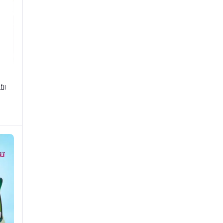
ك
الأطباق OD