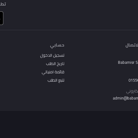
تطب
اتصال
حسابي
تسجيل الدخول
Babamisr 
تاريخ الطلب
قائمة امنياتي
0155
تتبع الطلب
لكتروني
admin@babam