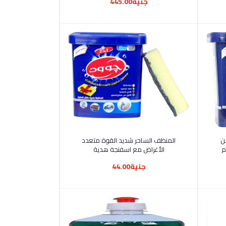
جنية445.00
أضف إلى السلة
ن
المنظف الساحر شديد القوة متعدد
الأغراض مع اسفنجة هدية
جنية44.00