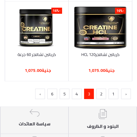
-16%
-16%
كرياتين تشالنجرHCL 120
أضف إلى السلة
كرياتين تشالنجر 60 جرعة
أضف إلى السلة
جنية1,075.00
جنية1,075.00
›
6
5
4
3
2
1
‹
سياسة العائدات
البنود و الظروف