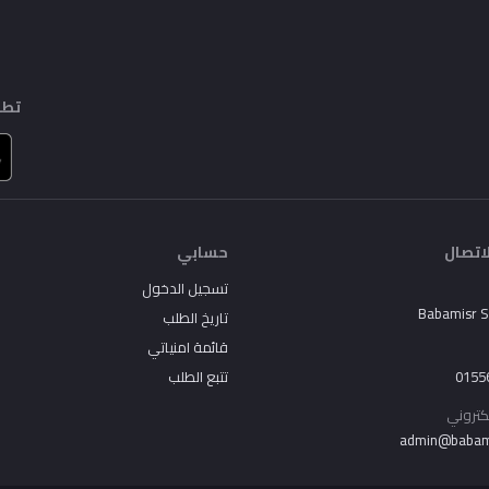
تطب
اتصال
حسابي
تسجيل الدخول
Babamisr 
تاريخ الطلب
قائمة امنياتي
تتبع الطلب
0155
لكتروني
admin@babam