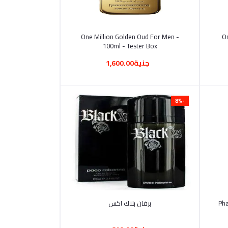
أضف إلى السلة
One Million Golden Oud For Men -
O
100ml - Tester Box
جنية1,600.00
-8%
أضف إلى السلة
برفان بلاك اكس
Ph