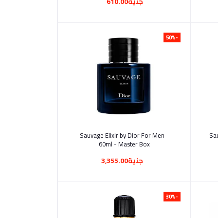
جنية610.00
-50%
أضف إلى السلة
Sauvage Elixir by Dior For Men -
Sau
60ml - Master Box
جنية3,355.00
-30%