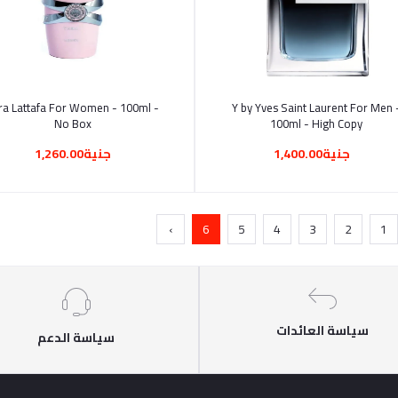
أضف إلى السلة
أضف إلى السلة
ra Lattafa For Women - 100ml -
Y by Yves Saint Laurent For Men 
No Box
100ml - High Copy
جنية1,400.00
جنية1,260.00
›
6
5
4
3
2
1
سياسة العائدات
سياسة الدعم