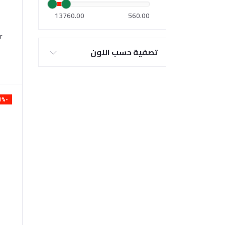
13760.00
560.00
r
تصفية حسب اللون
-1%
-